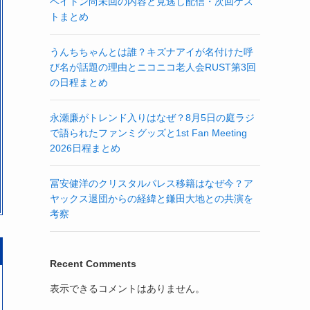
ペイトン尚未回の内容と見逃し配信・次回ゲス
トまとめ
うんちちゃんとは誰？キズナアイが名付けた呼
び名が話題の理由とニコニコ老人会RUST第3回
の日程まとめ
永瀬廉がトレンド入りはなぜ？8月5日の庭ラジ
で語られたファンミグッズと1st Fan Meeting
2026日程まとめ
冨安健洋のクリスタルパレス移籍はなぜ今？ア
ヤックス退団からの経緯と鎌田大地との共演を
考察
Recent Comments
表示できるコメントはありません。