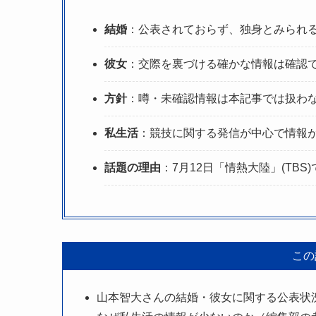
結婚
：公表されておらず、独身とみられ
彼女
：交際を裏づける確かな情報は確認
方針
：噂・未確認情報は本記事では扱わ
私生活
：競技に関する発信が中心で情報
話題の理由
：7月12日「情熱大陸」(TB
この
山本智大さんの結婚・彼女に関する公表状