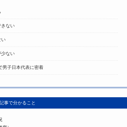
る
できない
ない
が少ない
S)で男子日本代表に密着
記事で分かること
況