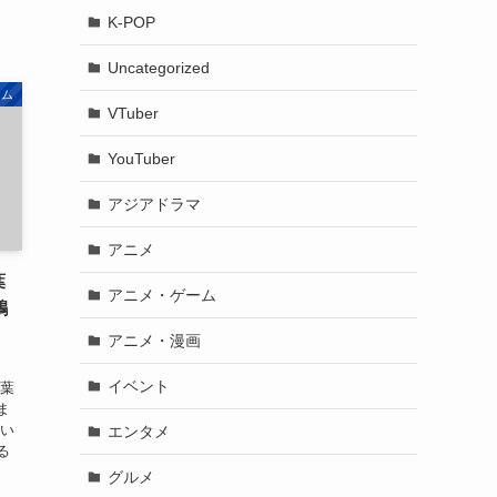
K-POP
Uncategorized
ーム
VTuber
YouTuber
アジアドラマ
アニメ
葉
アニメ・ゲーム
鶴
アニメ・漫画
イベント
八葉
ま
てい
エンタメ
る
グルメ