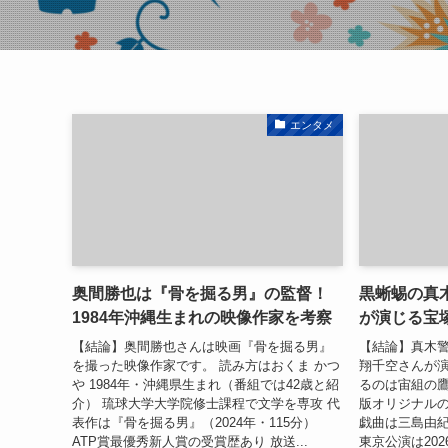
エンタメ
奥間勝也は『骨を掘る男』の監督！
黒蜥蜴の真
1984年沖縄生まれの映像作家を考察
が演じる宝
【結論】奥間勝也さんは映画『骨を掘る男』
【結論】真木
を撮った映像作家です。 読み方はおくま かつ
翔千空さんが演
や 1984年・沖縄県生まれ（番組では42歳と紹
るのは宙組の鷹
介） 琉球大学大学院修士課程で文学を専攻 代
版オリジナルの
表作は『骨を掘る男』（2024年・115分）
戯曲は三島由紀
ATP賞最優秀新人賞の受賞歴あり 放送...
東京公演は2026