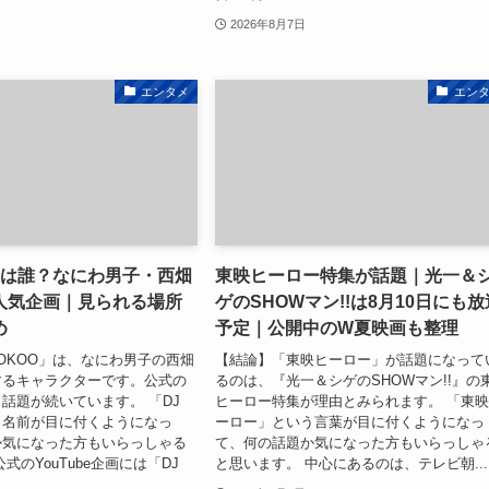
2026年8月7日
エンタメ
エン
Oとは誰？なにわ男子・西畑
東映ヒーロー特集が話題｜光一＆
人気企画｜見られる場所
ゲのSHOWマン!!は8月10日にも放
め
予定｜公開中のW夏映画も整理
 OKOO」は、なにわ男子の西畑
【結論】「東映ヒーロー」が話題になって
するキャラクターです。公式の
るのは、『光一＆シゲのSHOWマン!!』の
話題が続いています。 「DJ
ヒーロー特集が理由とみられます。 「東
う名前が目に付くようになっ
ーロー」という言葉が目に付くようになっ
か気になった方もいらっしゃる
て、何の話題か気になった方もいらっしゃ
式のYouTube企画には「DJ
と思います。 中心にあるのは、テレビ朝...