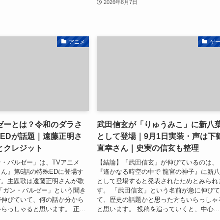
2026年8月7日
アニメ
ゲ
ゼーとは？令和のダラさ
武田信玄が「りゅうみこ」に新八
殊EDが話題｜遠藤正明さ
として登場｜9月1日実装・声は下
とクレジット
直幸さん｜史実の信玄も整理
・バルゼー」は、TVアニメ
【結論】「武田信玄」が伸びているのは、
ん』第6話の特殊EDに登場す
『遙かなる時空の中で 龍宮の神子』に新
す。主題歌は遠藤正明さんが歌
として登場すると発表されたためとみられ
「ガン・バルゼー」という聞き
す。 「武田信玄」という名前が急に伸び
が伸びていて、何の話か分から
て、歴史の話題かと思った方もいらっしゃ
らっしゃると思います。 正...
と思います。 投稿を追っていくと、中心...