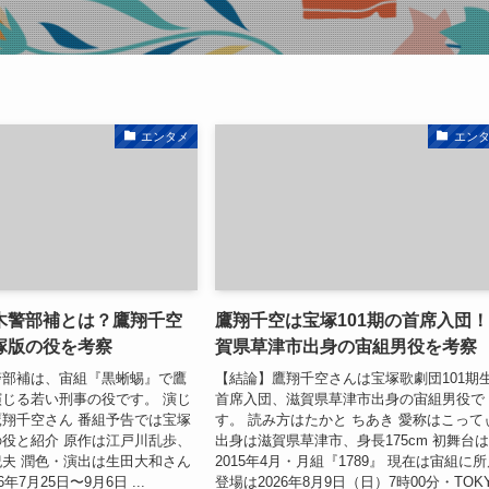
エンタメ
エン
木警部補とは？鷹翔千空
鷹翔千空は宝塚101期の首席入団
塚版の役を考察
賀県草津市出身の宙組男役を考察
警部補は、宙組『黒蜥蜴』で鷹
【結論】鷹翔千空さんは宝塚歌劇団101期
じる若い刑事の役です。 演じ
首席入団、滋賀県草津市出身の宙組男役で
翔千空さん 番組予告では宝塚
す。 読み方はたかと ちあき 愛称はこって
役と紹介 原作は江戸川乱歩、
出身は滋賀県草津市、身長175cm 初舞台
夫 潤色・演出は生田大和さん
2015年4月・月組『1789』 現在は宙組に
年7月25日〜9月6日 ...
登場は2026年8月9日（日）7時00分・TOKY.