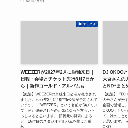
2026年8月7日
エンタメ
WEEZERが2027年2月に単独来日｜
DJ OKO
日程・会場とチケット先行8月7日か
大吾さんの
ら｜新作ゴールド・アルバムも
とND⁵まと
【結論】WEEZERの単独来日公演が発表され
【結論】「DJ
ました。2027年2月に4都市5公演が予定されて
大吾さんが扮
います。 「WEEZER」という名前が伸びてい
企画で登場し、
て、何が発表されたのか気になった方もいら
OKOO」とい
っしゃると思います。 招聘元の発表による
て、誰のこと
と、16作目のスタジオアルバムを携えた単
と思います。 公
独...
OKO...