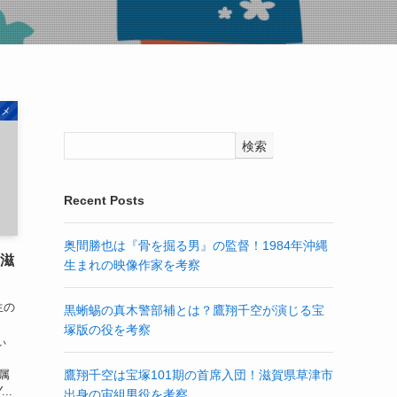
タメ
検索
Recent Posts
奥間勝也は『骨を掘る男』の監督！1984年沖縄
！滋
生まれの映像作家を考察
生の
黒蜥蜴の真木警部補とは？鷹翔千空が演じる宝
塚版の役を考察
ぃ
は
所属
鷹翔千空は宝塚101期の首席入団！滋賀県草津市
..
出身の宙組男役を考察