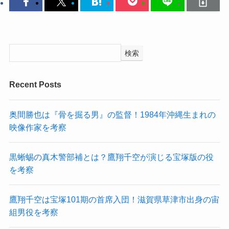
検索
Recent Posts
奥間勝也は『骨を掘る男』の監督！1984年沖縄生まれの
映像作家を考察
黒蜥蜴の真木警部補とは？鷹翔千空が演じる宝塚版の役
を考察
鷹翔千空は宝塚101期の首席入団！滋賀県草津市出身の宙
組男役を考察