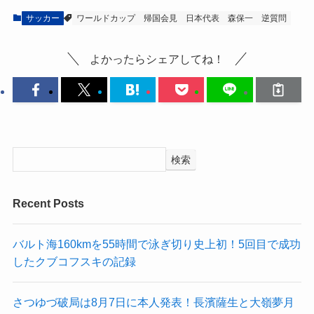
サッカー
ワールドカップ
帰国会見
日本代表
森保一
逆質問
よかったらシェアしてね！
検索
Recent Posts
バルト海160kmを55時間で泳ぎ切り史上初！5回目で成功
したクブコフスキの記録
さつゆづ破局は8月7日に本人発表！長濱薩生と大嶺夢月