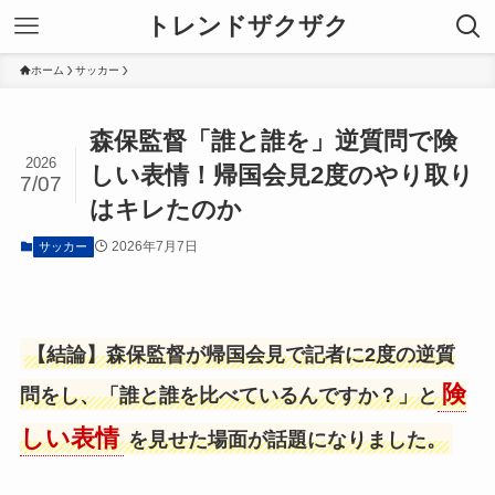
トレンドザクザク
ホーム
サッカー
森保監督「誰と誰を」逆質問で険
2026
しい表情！帰国会見2度のやり取り
7/07
はキレたのか
2026年7月7日
サッカー
【結論】森保監督が帰国会見で記者に2度の逆質
険
問をし、「誰と誰を比べているんですか？」と
しい表情
を見せた場面が話題になりました。