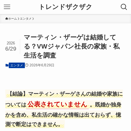
トレンドザクザク
ホーム
エンタメ
マーティン・ザーゲは結婚して
2026
る？VWジャパン社長の家族・私
6/29
生活を調査
2026年6月29日
エンタメ
【結論】マーティン・ザーゲさんの結婚や家族に
公表されていません
ついては
。既婚か独身
かを含め、私生活の確かな情報は出ておらず、憶
測で断定はできません。