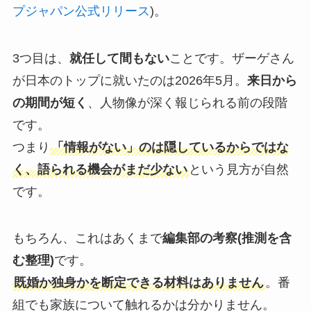
プジャパン公式リリース
)。
3つ目は、
就任して間もない
ことです。ザーゲさん
が日本のトップに就いたのは2026年5月。
来日から
の期間が短く
、人物像が深く報じられる前の段階
です。
つまり
「情報がない」のは隠しているからではな
く、語られる機会がまだ少ない
という見方が自然
です。
もちろん、これはあくまで
編集部の考察(推測を含
む整理)
です。
既婚か独身かを断定できる材料はありません
。番
組でも家族について触れるかは分かりません。