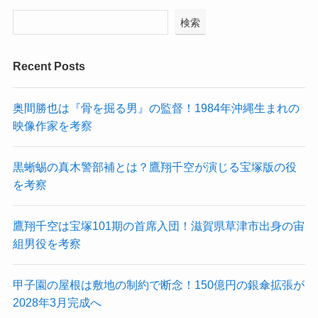
検索
Recent Posts
奥間勝也は『骨を掘る男』の監督！1984年沖縄生まれの
映像作家を考察
黒蜥蜴の真木警部補とは？鷹翔千空が演じる宝塚版の役
を考察
鷹翔千空は宝塚101期の首席入団！滋賀県草津市出身の宙
組男役を考察
甲子園の屋根は敷地の制約で断念！150億円の銀傘拡張が
2028年3月完成へ