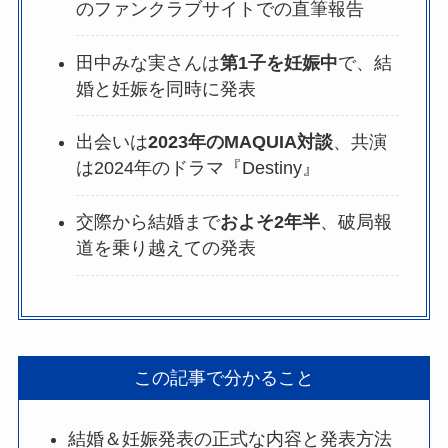
のファンクラブサイトでの直筆報告
田中みな実さんは
第1子を妊娠中
で、結
婚と妊娠を同時に発表
出会いは
2023年のMAQUIA対談
、共演
は2024年のドラマ『Destiny』
交際から結婚まで
およそ2年半
、破局報
道を乗り越えての発表
この記事で分かること
結婚＆妊娠発表の正式な内容と発表方法