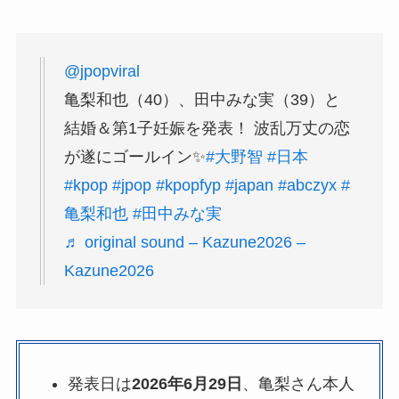
@jpopviral
亀梨和也（40）、田中みな実（39）と
結婚＆第1子妊娠を発表！ 波乱万丈の恋
が遂にゴールイン✨
#大野智
#日本
#kpop
#jpop
#kpopfyp
#japan
#abczyx
#
亀梨和也
#田中みな実
♬ original sound – Kazune2026 –
Kazune2026
発表日は
2026年6月29日
、亀梨さん本人