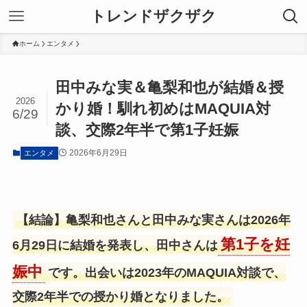
トレンドザクザク
ホーム
エンタメ
田中みな実＆亀梨和也が結婚＆授
2026
かり婚！馴れ初めはMAQUIA対
6/29
談、交際2年半で第1子妊娠
2026年6月29日
エンタメ
【結論】亀梨和也さんと田中みな実さんは2026年
第1子を妊
6月29日に結婚を発表し、田中さんは
娠中
です。出会いは2023年のMAQUIA対談で、
交際2年半での授かり婚となりました。