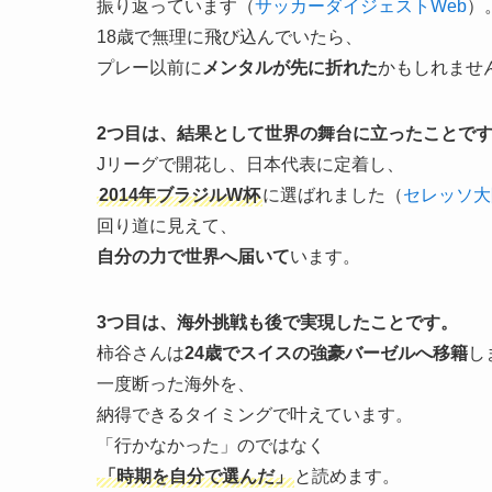
振り返っています（
サッカーダイジェストWeb
）
18歳で無理に飛び込んでいたら、
プレー以前に
メンタルが先に折れた
かもしれませ
2つ目は、結果として世界の舞台に立ったことで
Jリーグで開花し、日本代表に定着し、
2014年ブラジルW杯
に選ばれました（
セレッソ大
回り道に見えて、
自分の力で世界へ届いて
います。
3つ目は、海外挑戦も後で実現したことです。
柿谷さんは
24歳でスイスの強豪バーゼルへ移籍
し
一度断った海外を、
納得できるタイミングで叶えています。
「行かなかった」のではなく
「時期を自分で選んだ」
と読めます。