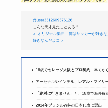
@user3312609376126
こんな天才見たことある？
♬ オリジナル楽曲 – 俺はサッカーが好きな
好きなんだよコラ
16歳で
セレッソ大阪とプロ契約
。早くか
アーセナルやインテル、
レアル・マドリ
「絶対に行きません」
と、18歳で海外移
2014年ブラジルW杯
の日本代表に選出