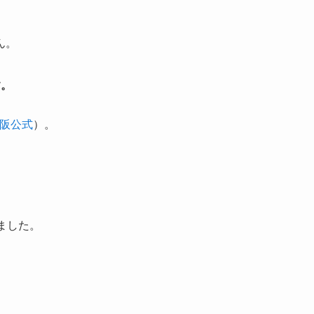
。
ん。
す。
阪公式
）。
ました。