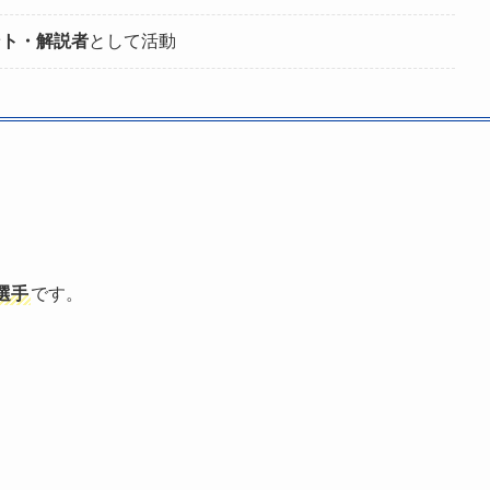
ント・解説者
として活動
選手
です。