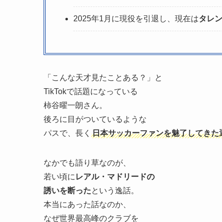
2025年1月に現役を引退し、現在は
タレ
「こんな天才見たことある？」と
TikTokで話題になっている
柿谷曜一朗さん。
後ろに目がついているような
パスで、長く
日本サッカーファンを魅了してきた
なかでも語り草なのが、
若い頃に
レアル・マドリードの
誘いを断った
という逸話。
本当にあった話なのか、
なぜ世界最高峰のクラブを