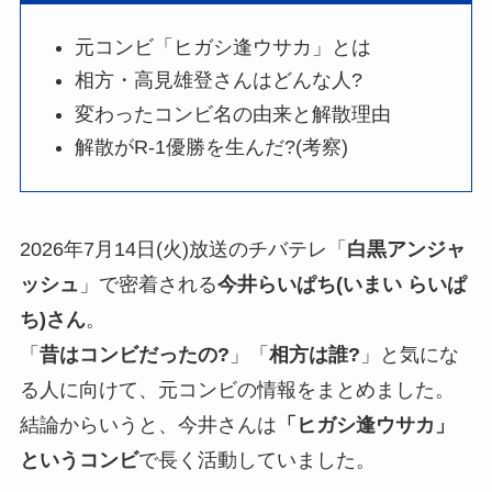
元コンビ「ヒガシ逢ウサカ」とは
相方・高見雄登さんはどんな人?
変わったコンビ名の由来と解散理由
解散がR-1優勝を生んだ?(考察)
2026年7月14日(火)放送のチバテレ「
白黒アンジャ
ッシュ
」で密着される
今井らいぱち(いまい らいぱ
ち)さん
。
「
昔はコンビだったの?
」「
相方は誰?
」と気にな
る人に向けて、元コンビの情報をまとめました。
結論からいうと、今井さんは
「ヒガシ逢ウサカ」
というコンビ
で長く活動していました。