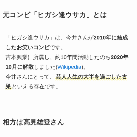
元コンビ「ヒガシ逢ウサカ」とは
「ヒガシ逢ウサカ」は、今井さんが
2010年に結成
したお笑いコンビ
です。
吉本興業に所属し、約10年間活動したのち
2020年
10月に解散
しました(
Wikipedia
)。
今井さんにとって、
芸人人生の大半を過ごした古
巣
といえる存在です。
相方は高見雄登さん