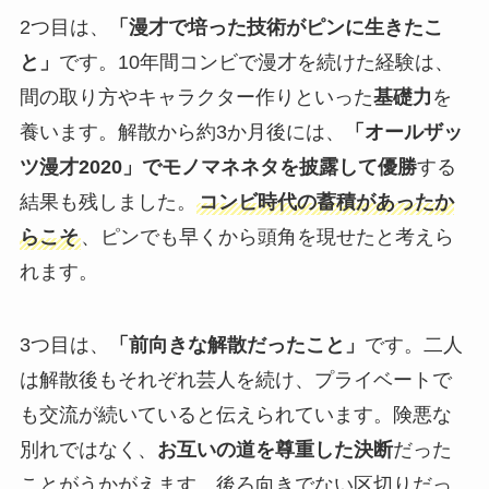
2つ目は、
「漫才で培った技術がピンに生きたこ
と」
です。10年間コンビで漫才を続けた経験は、
間の取り方やキャラクター作りといった
基礎力
を
養います。解散から約3か月後には、
「オールザッ
ツ漫才2020」でモノマネネタを披露して優勝
する
結果も残しました。
コンビ時代の蓄積があったか
らこそ
、ピンでも早くから頭角を現せたと考えら
れます。
3つ目は、
「前向きな解散だったこと」
です。二人
は解散後もそれぞれ芸人を続け、プライベートで
も交流が続いていると伝えられています。険悪な
別れではなく、
お互いの道を尊重した決断
だった
ことがうかがえます。後ろ向きでない区切りだっ