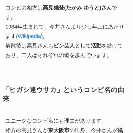
コンビの相方は
高見雄登(たかみ ゆうと)さん
で
す。
1984年生まれで、今井さんより少し年上にあたり
ます(
Wikipedia
)。
解散後は高見さんも
ピン芸人として活動
を続けて
おり、二人はそれぞれの道を歩んでいます。
「ヒガシ逢ウサカ」というコンビ名の由
来
ユニークなコンビ名にも理由があります。
相方の高見さんが
東大阪市
の出身、今井さんが
滋