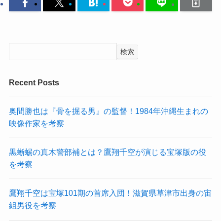
検索
Recent Posts
奥間勝也は『骨を掘る男』の監督！1984年沖縄生まれの
映像作家を考察
黒蜥蜴の真木警部補とは？鷹翔千空が演じる宝塚版の役
を考察
鷹翔千空は宝塚101期の首席入団！滋賀県草津市出身の宙
組男役を考察