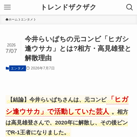
トレンドザクザク
ホーム
エンタメ
今井らいぱちの元コンビ「ヒガシ
2026
逢ウサカ」とは?相方・高見雄登と
7/07
解散理由
2026年7月7日
エンタメ
「ヒガ
【結論】今井らいぱちさんは、元コンビ
シ逢ウサカ」で活動していた芸人
。相方
は高見雄登さんで、2020年に解散し、その後ピン
でR-1王者になりました。