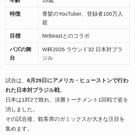
年齢
18歳
特徴
青髪のYouTuber、登録者100万人
超
目標
MrBeastとのコラボ
バズの舞
W杯2026 ラウンド32 日本対ブラ
台
ジル
試合は、
6月29日にアメリカ・ヒューストンで行わ
れた日本対ブラジル戦
。
日本は1対2で敗れ、決勝トーナメント1回戦で姿を
消しました。
その試合後、観客席のガミックスが大きな注目を
集めます。