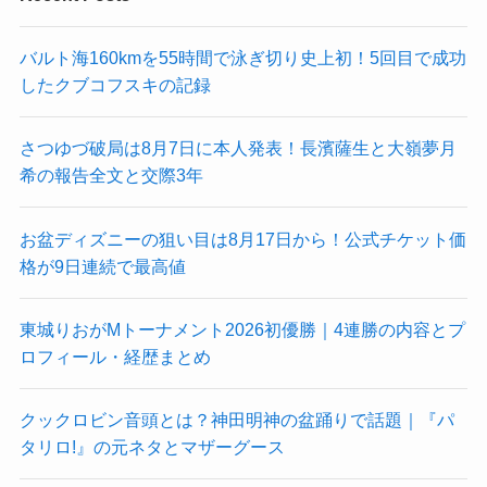
バルト海160kmを55時間で泳ぎ切り史上初！5回目で成功
したクブコフスキの記録
さつゆづ破局は8月7日に本人発表！長濱薩生と大嶺夢月
希の報告全文と交際3年
お盆ディズニーの狙い目は8月17日から！公式チケット価
格が9日連続で最高値
東城りおがMトーナメント2026初優勝｜4連勝の内容とプ
ロフィール・経歴まとめ
クックロビン音頭とは？神田明神の盆踊りで話題｜『パ
タリロ!』の元ネタとマザーグース