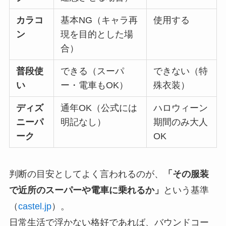
カラコ
基本NG（キャラ再
使用する
ン
現を目的とした場
合）
普段使
できる（スーパ
できない（特
い
ー・電車もOK）
殊衣装）
ディズ
通年OK（公式には
ハロウィーン
ニーパ
明記なし）
期間のみ大人
ーク
OK
判断の目安としてよく言われるのが、
「その服装
で近所のスーパーや電車に乗れるか」
という基準
（
castel.jp
）。
日常生活で浮かない格好であれば、バウンドコー