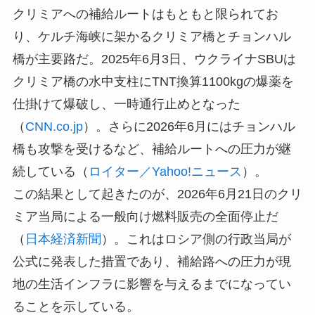
クリミアへの補給ルートはもともと限られてお
り、ケルチ海峡に架かるクリミア橋とチョンハル
橋が主要路だ。2025年6月3日、ウクライナSBUは
クリミア橋の水中支柱にTNT換算1100kgの爆薬を
仕掛けて爆破し、一時通行止めとなった
（
CNN.co.jp
）。さらに2026年6月にはチョンハル
橋も攻撃を受けるなど、補給ルートへの圧力が継
続している（
ロイター／Yahoo!ニュース
）。
この結果として起きたのが、2026年6月21日のクリ
ミア当局による一般向け燃料販売の全面停止だ
（
日本経済新聞
）。これはロシア側の行政当局が
公式に発表した措置であり、補給路への圧力が現
地の生活インフラに影響を与えるまでになってい
ることを示している。