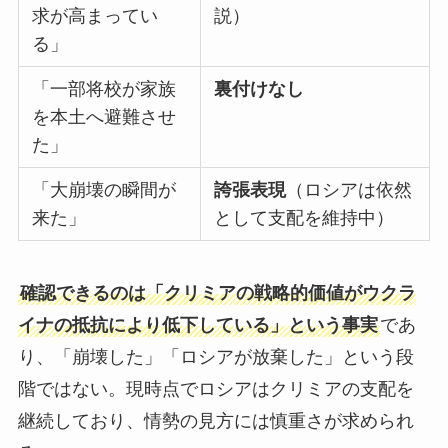
求が高まってい
説）
る」
「一部将校が家族
裏付けなし
を本土へ避難させ
た」
「大崩壊の瞬間が
誇張表現
（ロシアは依然
来た」
として支配を維持中）
確認できるのは「クリミアの戦略的価値がウクラ
イナの抵抗により低下している」という事実
であ
り、「崩壊した」「ロシアが放棄した」という段
階ではない。現時点でロシアはクリミアの支配を
継続しており、情勢の見方には慎重さが求められ