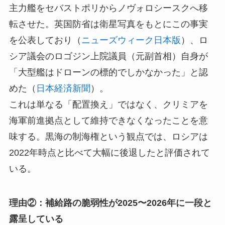
主力艦をセバストポリからノヴォロシースクへ移
転させた。英国防省は衛星写真をもとにこの事実
を公表しており（
ニューズウィーク日本版
）、ロ
シア議会のロゴジン上院議員（元副首相）自身が
「大型艦はドローンの標的でしかなかった」と認
めた（
日本経済新聞
）。
これは単なる「配置換え」ではなく、クリミアを
海軍前進拠点として維持できなくなったことを意
味する。黒海の制海権という観点では、ロシアは
2022年時点と比べて大幅に後退したと評価されて
いる。
理由②：補給路の脆弱性が2025〜2026年に一段と
露呈している