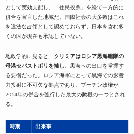
として実効支配し、「住民投票」を経て一方的に
併合を宣言した地域だ。国際社会の大多数はこれ
を違法な占領として認めておらず、日本を含む多
くの国が現在も承認していない。
地政学的に見ると、
クリミアはロシア黒海艦隊の
母港セバストポリを擁し
、黒海への出口を掌握す
る要衝だった。ロシア海軍にとって黒海での影響
力投射に不可欠な拠点であり、プーチン政権が
2014年の併合を強行した最大の動機の一つとされ
る。
時期
出来事