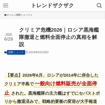
トレンドザクザク
ホーム
国際ニュース
クリミア危機2026｜ロシア黒海艦
2026
隊撤退と燃料全面停止の真相を解
6/28
説
2026年6月28日
国際ニュース
【要点】2026年6月、ロシアが2014年に併合した
一般向け燃料販売が全面停
クリミア半島で
止
された。黒海艦隊の主力艦はすでにセバストポ
リから撤退済みで、戦略的要衝の変容が大手報道