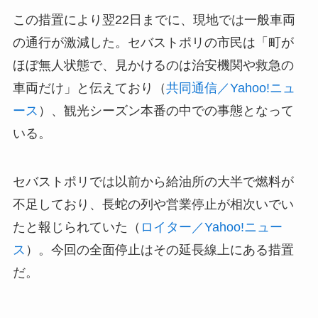
この措置により翌22日までに、現地では一般車両
の通行が激減した。セバストポリの市民は「町が
ほぼ無人状態で、見かけるのは治安機関や救急の
車両だけ」と伝えており（
共同通信／Yahoo!ニュ
ース
）、観光シーズン本番の中での事態となって
いる。
セバストポリでは以前から給油所の大半で燃料が
不足しており、長蛇の列や営業停止が相次いでい
たと報じられていた（
ロイター／Yahoo!ニュー
ス
）。今回の全面停止はその延長線上にある措置
だ。