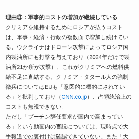
理由③：軍事的コストの増加が継続している
クリミアを維持するためにロシアが払うコスト
は、軍事・経済・行政の複数面で増加し続けてい
る。ウクライナはドローン攻撃によってロシア国
内製油所にも打撃を与えており（2024年だけで製
油所21か所が攻撃）、これがクリミアへの燃料供
給不足に直結する。クリミア・タタール人の強制
徴兵についてはEUも「意図的に標的にされてい
る」と批判しており（
CNN.co.jp
）、占領統治上の
コストも無視できない。
ただし「プーチン辞任要求が国内で高まってい
る」という動画内の言説については、現時点で大
手報道での裏付けは確認できていない。また「大