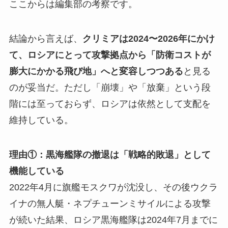
ここからは編集部の考察です。
結論から言えば、
クリミアは2024〜2026年にかけ
て、ロシアにとって攻撃拠点から「防衛コストが
膨大にかかる飛び地」へと変容しつつある
と見る
のが妥当だ。ただし「崩壊」や「放棄」という段
階には至っておらず、ロシアは依然として支配を
維持している。
理由①：黒海艦隊の撤退は「戦略的敗退」として
機能している
2022年4月に旗艦モスクワが沈没し、その後ウクラ
イナの無人艇・ネプチューンミサイルによる攻撃
が続いた結果、ロシア黒海艦隊は2024年7月までに