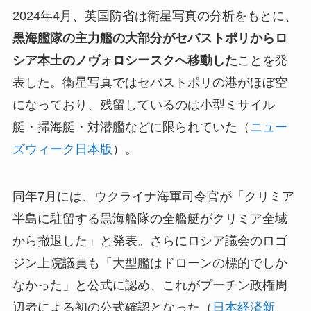
2024年4月、英国防省は衛星写真の分析をもとに、
黒海艦隊の主力艦の大部分がセバストポリからロ
シア本土のノヴォロシースクへ移動した
ことを発
表した。衛星写真ではセバストポリの港がほぼ空
になっており、残留しているのは小型ミサイル
艇・掃海艇・対潜艦などに限られていた（
ニュー
ズウィーク日本版
）。
同年7月には、ウクライナ海軍司令官が「クリミア
半島に駐留する黒海艦隊の全艦艇がクリミア全域
から撤退した」と発表。さらにロシア議会のロゴ
ジン上院議員も「大型艦はドローンの標的でしか
なかった」と公式に認め、これがプーチン政権周
辺者による初の公式確認となった（
日本経済新