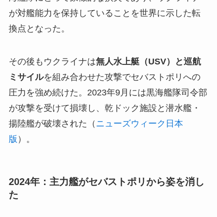
が対艦能力を保持していることを世界に示した転
換点となった。
その後もウクライナは
無人水上艇（USV）と巡航
ミサイル
を組み合わせた攻撃でセバストポリへの
圧力を強め続けた。2023年9月には黒海艦隊司令部
が攻撃を受けて損壊し、乾ドック施設と潜水艦・
揚陸艦が破壊された（
ニューズウィーク日本
版
）。
2024年：主力艦がセバストポリから姿を消し
た