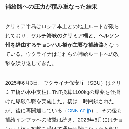
補給路への圧力が積み重なった結果
クリミア半島はロシア本土との地上ルートが限ら
れており、
ケルチ海峡のクリミア橋と、ヘルソン
州を経由するチョンハル橋が主要な補給路
となっ
ている。ウクライナはこれらの補給ルートへの攻
撃を繰り返してきた。
2025年6月3日、ウクライナ保安庁（SBU）はクリ
ミア橋の水中支柱にTNT換算1100kgの爆薬を仕掛
けた爆破作戦を実施した。橋は一時閉鎖された
が、後に再開通している（
CNN.co.jp
）。その後も
補給インフラへの攻撃は続き、2026年6月にはチョ