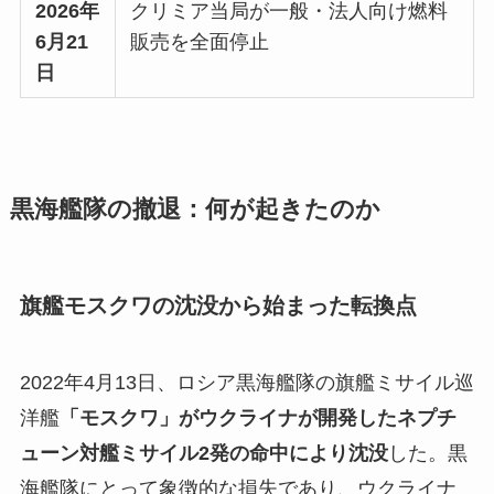
2026年
クリミア当局が一般・法人向け燃料
6月21
販売を全面停止
日
黒海艦隊の撤退：何が起きたのか
旗艦モスクワの沈没から始まった転換点
2022年4月13日、ロシア黒海艦隊の旗艦ミサイル巡
洋艦
「モスクワ」がウクライナが開発したネプチ
ューン対艦ミサイル2発の命中により沈没
した。黒
海艦隊にとって象徴的な損失であり、ウクライナ