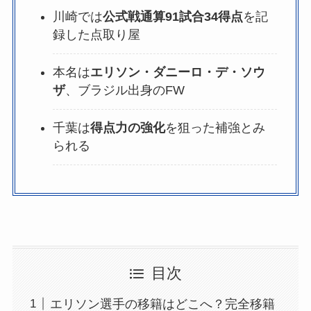
川崎では
公式戦通算91試合34得点
を記
録した点取り屋
本名は
エリソン・ダニーロ・デ・ソウ
ザ
、ブラジル出身のFW
千葉は
得点力の強化
を狙った補強とみ
られる
目次
エリソン選手の移籍はどこへ？完全移籍