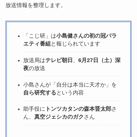
放送情報を整理します。
「こじ研」は
小島健さんの初の冠バラ
エティ番組
と報じられています
放送局は
テレビ朝日
、
6月27日（土）深
夜
の放送
小島さんが「自分は本当に天才か」を
自ら研究する
という内容
助手役に
トンツカタンの森本晋太郎
さ
ん、
真空ジェシカのガク
さん