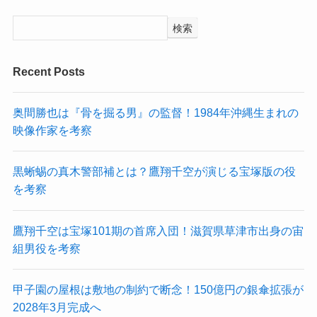
検索
Recent Posts
奥間勝也は『骨を掘る男』の監督！1984年沖縄生まれの
映像作家を考察
黒蜥蜴の真木警部補とは？鷹翔千空が演じる宝塚版の役
を考察
鷹翔千空は宝塚101期の首席入団！滋賀県草津市出身の宙
組男役を考察
甲子園の屋根は敷地の制約で断念！150億円の銀傘拡張が
2028年3月完成へ