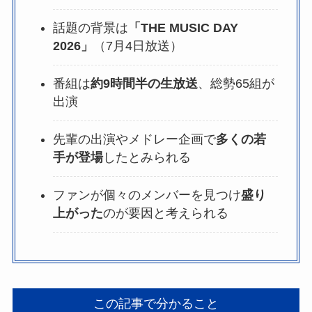
話題の背景は
「THE MUSIC DAY
2026」
（7月4日放送）
番組は
約9時間半の生放送
、総勢65組が
出演
先輩の出演やメドレー企画で
多くの若
手が登場
したとみられる
ファンが個々のメンバーを見つけ
盛り
上がった
のが要因と考えられる
この記事で分かること