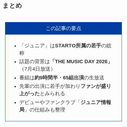
まとめ
この記事の要点
「ジュニア」は
STARTO所属の若手
の総
称
話題の背景は
「THE MUSIC DAY 2026」
（7月4日放送）
番組は
約9時間半・65組出演
の生放送
先輩の出演に若手が加わり
ファンが盛り
上がった
とみられる
デビューやファンクラブ「
ジュニア情報
局
」の仕組みも整理