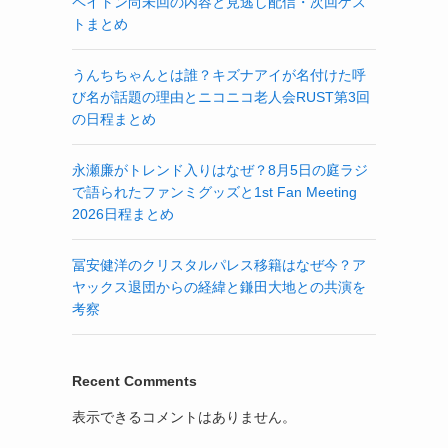
ペイトン尚未回の内容と見逃し配信・次回ゲス
トまとめ
うんちちゃんとは誰？キズナアイが名付けた呼
び名が話題の理由とニコニコ老人会RUST第3回
の日程まとめ
永瀬廉がトレンド入りはなぜ？8月5日の庭ラジ
で語られたファンミグッズと1st Fan Meeting
2026日程まとめ
冨安健洋のクリスタルパレス移籍はなぜ今？ア
ヤックス退団からの経緯と鎌田大地との共演を
考察
Recent Comments
表示できるコメントはありません。