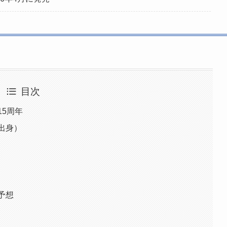
目次
15周年
出身）
予想