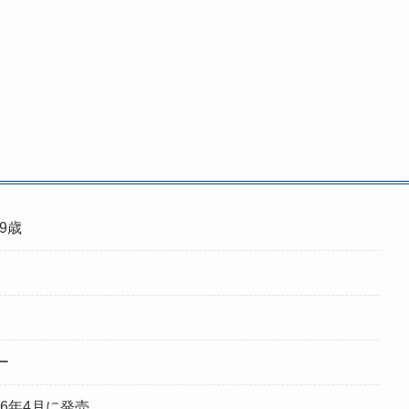
39歳
ー
26年4月に発売