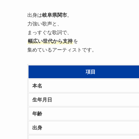
出身は
岐阜県関市
。
力強い歌声と、
まっすぐな歌詞で、
幅広い世代から支持
を
集めているアーティストです。
項目
本名
生年月日
年齢
出身