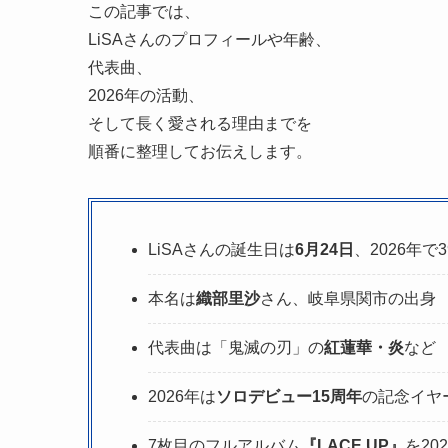
この記事では、
LiSAさんのプロフィールや年齢、
代表曲、
2026年の活動、
そして長く愛される理由までを
順番に整理してお伝えします。
LiSAさんの誕生日は
6月24日
、2026年で
本名は
織部里沙
さん、岐阜県関市の出身
代表曲は「鬼滅の刃」の
紅蓮華・炎
など
2026年は
ソロデビュー15周年
の記念イヤ
7枚目のフルアルバム
『LACE UP』
を20