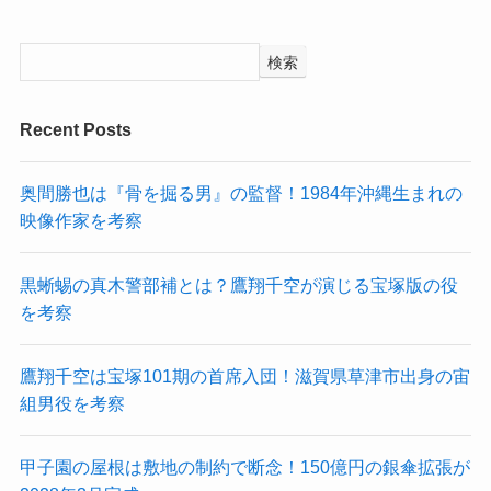
検索
Recent Posts
奥間勝也は『骨を掘る男』の監督！1984年沖縄生まれの
映像作家を考察
黒蜥蜴の真木警部補とは？鷹翔千空が演じる宝塚版の役
を考察
鷹翔千空は宝塚101期の首席入団！滋賀県草津市出身の宙
組男役を考察
甲子園の屋根は敷地の制約で断念！150億円の銀傘拡張が