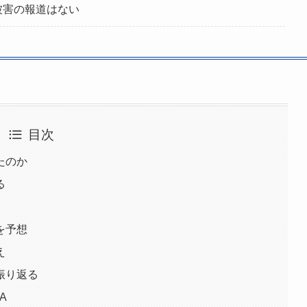
被害の報道はない
目次
たのか
る
を予想
え
振り返る
A