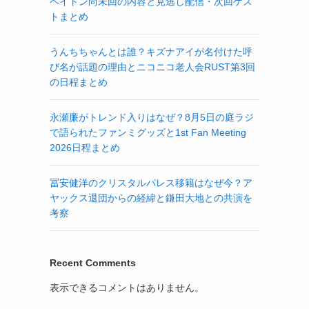
ペイトン尚未回の内容と見逃し配信・次回ゲス
トまとめ
うんちちゃんとは誰？キズナアイが名付けた呼
び名が話題の理由とニコニコ老人会RUST第3回
の日程まとめ
永瀬廉がトレンド入りはなぜ？8月5日の庭ラジ
で語られたファンミグッズと1st Fan Meeting
2026日程まとめ
冨安健洋のクリスタルパレス移籍はなぜ今？ア
ヤックス退団からの経緯と鎌田大地との共演を
考察
Recent Comments
表示できるコメントはありません。