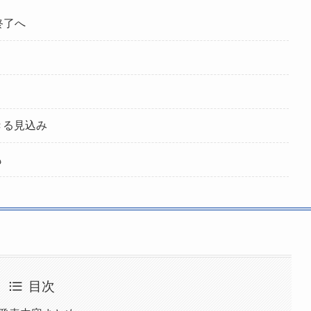
が終了へ
きる見込み
も
目次