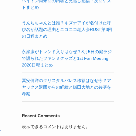
ペイトン尚未回の内容と見逃し配信・次回ゲス
トまとめ
うんちちゃんとは誰？キズナアイが名付けた呼
び名が話題の理由とニコニコ老人会RUST第3回
の日程まとめ
永瀬廉がトレンド入りはなぜ？8月5日の庭ラジ
で語られたファンミグッズと1st Fan Meeting
2026日程まとめ
冨安健洋のクリスタルパレス移籍はなぜ今？ア
ヤックス退団からの経緯と鎌田大地との共演を
考察
Recent Comments
表示できるコメントはありません。