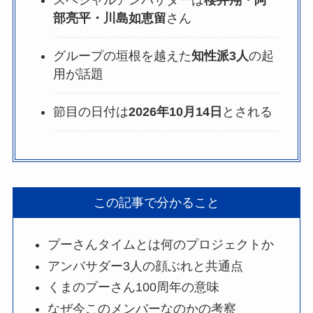
スペシャルアンバサダーは
櫻井翔・阿
部亮平・川島如恵留
さん
グループの垣根を越えた
知性派3人
の起
用が話題
節目の日付は
2026年10月14日
とされる
この記事で分かること
プーさんタイムとは何のプロジェクトか
アンバサダー3人の顔ぶれと共通点
くまのプーさん100周年の意味
なぜ今このメンバーなのかの考察