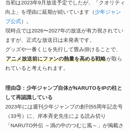
当初は2023年9月放送予定でしたが、「クオリティ
向上」を理由に延期が続いています（
少年ジャン
プ公式
）。
現時点では2026〜2027年の放送が有力視されてい
ますが、正式な放送日は未発表です。
グッズや一番くじを先行して畳み掛けることで、
アニメ放送前にファンの熱量を高める戦略
が取ら
れていると考えられます。
理由③：少年ジャンプ自体がNARUTOをIPの柱と
して再認識している
2023年には週刊少年ジャンプの創刊55周年記念号
（33号）に、岸本斉史先生による読み切り
「NARUTO外伝 ～渦の中のつむじ風～」が掲載さ