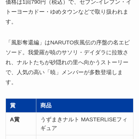
価格は1回790円（税込）で、セブン‐イレブン・イ
トーヨーカドー・ゆめタウンなどで取り扱われま
す。
「風影奪還編」はNARUTO疾風伝の序盤の名エピ
ソード。我愛羅が暁のサソリ・デイダラに拉致さ
れ、ナルトたちが砂隠れの里へ向かうストーリー
で、人気の高い「暁」メンバーが多数登場しま
す。
賞
商品
A賞
うずまきナルト MASTERLISEフィ
ギュア