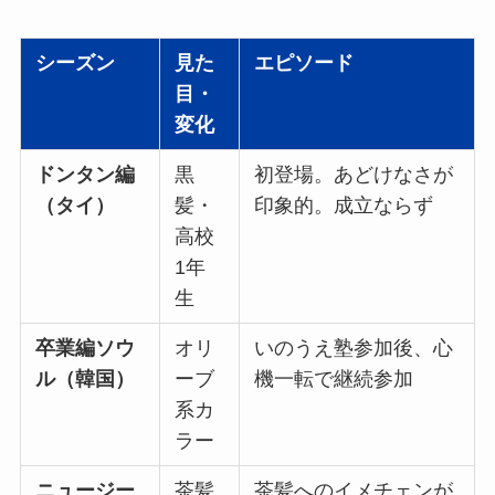
シーズン
見た
エピソード
目・
変化
ドンタン編
黒
初登場。あどけなさが
（タイ）
髪・
印象的。成立ならず
高校
1年
生
卒業編ソウ
オリ
いのうえ塾参加後、心
ル（韓国）
ーブ
機一転で継続参加
系カ
ラー
ニュージー
茶髪
茶髪へのイメチェンが