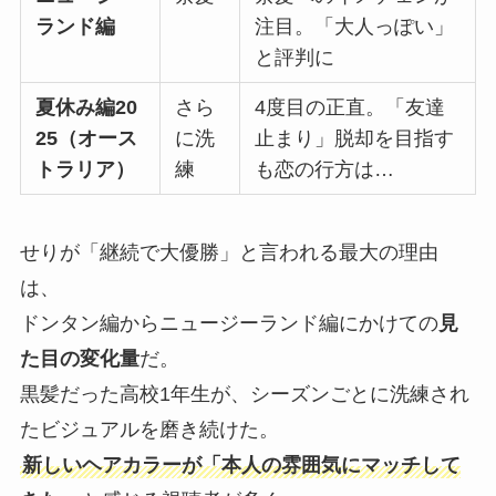
ランド編
注目。「大人っぽい」
と評判に
夏休み編20
さら
4度目の正直。「友達
25（オース
に洗
止まり」脱却を目指す
トラリア）
練
も恋の行方は…
せりが「継続で大優勝」と言われる最大の理由
は、
ドンタン編からニュージーランド編にかけての
見
た目の変化量
だ。
黒髪だった高校1年生が、シーズンごとに洗練され
たビジュアルを磨き続けた。
新しいヘアカラーが「本人の雰囲気にマッチして