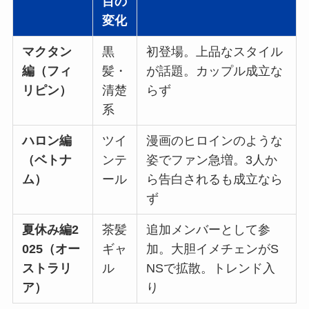
目の
変化
マクタン
黒
初登場。上品なスタイル
編（フィ
髪・
が話題。カップル成立な
リピン）
清楚
らず
系
ハロン編
ツイ
漫画のヒロインのような
（ベトナ
ンテ
姿でファン急増。3人か
ム）
ール
ら告白されるも成立なら
ず
夏休み編2
茶髪
追加メンバーとして参
025（オー
ギャ
加。大胆イメチェンがS
ストラリ
ル
NSで拡散。トレンド入
ア）
り