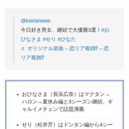
@koirianews
今日好き男女、継続で大優勝3選！
#お
ひなさま
#せり
#ひなた
♬ オリジナル楽曲 – 恋リア複雑⁉️ – 恋
リア複雑⁉️
おひなさま（長浜広奈）はマクタン→
ハロン→夏休み編と3シーズン継続、ギ
ャルイメチェンで話題沸騰
せり（松井芹）はドンタン編から4シー