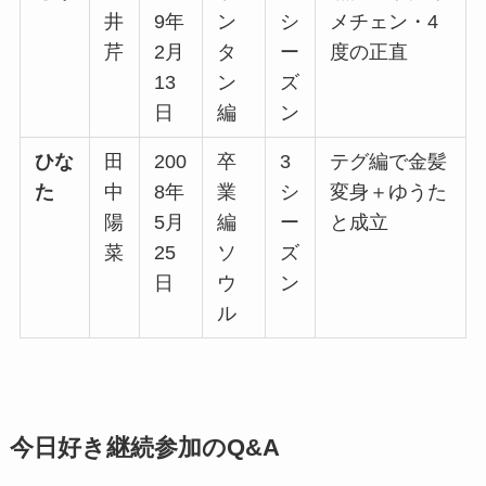
井
9年
ン
シ
メチェン・4
芹
2月
タ
ー
度の正直
13
ン
ズ
日
編
ン
ひな
田
200
卒
3
テグ編で金髪
た
中
8年
業
シ
変身＋ゆうた
陽
5月
編
ー
と成立
菜
25
ソ
ズ
日
ウ
ン
ル
今日好き継続参加のQ&A