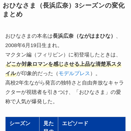
おひなさま（長浜広奈）3シーズンの変化
まとめ
おひなさまの本名は
長浜広奈（ながはまひな）
、
2008年6月19日生まれ。
マクタン編（フィリピン）に初登場したときは、
どこか対象ロマンを感じさせる上品な清楚系スタ
イル
が印象的だった（
モデルプレス
）。
高校2年生ながら発言の独特さと自由奔放なキャラ
クターが視聴者を引きつけ、「おひなさま」の愛
称で人気が爆発した。
シーズン
見た
エピソード