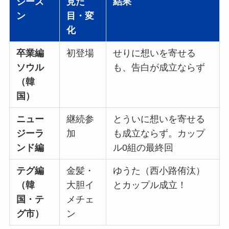
シーズ
見た
結果
ン
目・変
化
卒業編
初登場
せりに想いを寄せる
ソウル
も、告白が成立ならず
（韓
国）
ニュー
継続参
とういに想いを寄せる
ジーラ
加
も成立ならず。カップ
ンド編
ル0組の最終回
テグ編
金髪・
ゆうた（西小路侑汰）
（韓
大胆イ
とカップル成立！
国・テ
メチェ
グ市）
ン