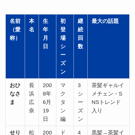
名前
本
生
初
継
最大の話題
（愛
名
年
登
続
称）
月
場
回
日
シ
数
ー
ズ
ン
おひ
長
200
マ
3
茶髪ギャルイ
なさ
浜
8年
ク
シ
メチェン・S
ま
広
6月
タ
ー
NSトレンド
奈
19
ン
ズ
入り
日
編
ン
せり
松
200
ド
4
黒髪→茶髪イ