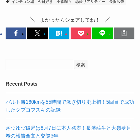
インチョン編
今日好き
小森瑠々
恋愛リアリティー
長浜広奈
よかったらシェアしてね！
検索
Recent Posts
バルト海160kmを55時間で泳ぎ切り史上初！5回目で成功
したクブコフスキの記録
さつゆづ破局は8月7日に本人発表！長濱薩生と大嶺夢月
希の報告全文と交際3年