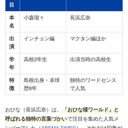
目
本
小森瑠々
長浜広奈
名
出
インチョン編
マクタン編ほか
演
学
高校2年生
出演当時の高校生
年
特
島根出身・卓球
独特のワードセンス
徴
歴8年
で人気
おひな（長浜広奈）は、
「おひな様ワールド」と
呼ばれる独特の言葉づかい
で注目を集めた人気メ
ンバーでした（
ABEMA TIMES
）。それだけ印象が