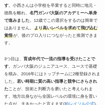
す
。小西さんは小学校を卒業すると同時に地元・
徳島を離れ、
名門ガンバ大阪のアカデミーへ単身
で進みました
。12歳でこの選択をするのは簡単で
はありません。
より高いレベルを求めて飛び込む
覚悟
が、後のプロ入りにつながったと推測できま
す。
3つ目は、
育成年代で一流の指導を受けたことで
す
。ガンバ大阪のジュニアユース、ユースで基礎
を積み、2016年にはトップチームに2種登録されま
した。
若い時期に質の高い指導と競争にさらされ
た
ことが、技術と判断力を磨いたと考えられま
す。地方出身ながら全国レベルの環境に身を置い
た点が、大きかったと言えます(
柏レイソル公式
)。