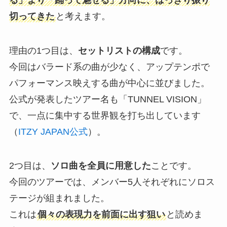
切ってきた
と考えます。
理由の1つ目は、
セットリストの構成
です。
今回はバラード系の曲が少なく、アップテンポで
パフォーマンス映えする曲が中心に並びました。
公式が発表したツアー名も「TUNNEL VISION」
で、一点に集中する世界観を打ち出しています
（
ITZY JAPAN公式
）。
2つ目は、
ソロ曲を全員に用意した
ことです。
今回のツアーでは、メンバー5人それぞれにソロス
テージが組まれました。
これは
個々の表現力を前面に出す狙い
と読めま