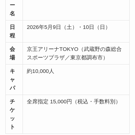
ー
名
日
2026年5月9日（土）・10日（日）
程
会
京王アリーナTOKYO（武蔵野の森総合
場
スポーツプラザ／東京都調布市）
キ
約10,000人
ャ
パ
チ
全席指定 15,000円（税込・手数料別）
ケ
ッ
ト