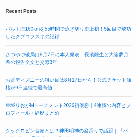
Recent Posts
バルト海160kmを55時間で泳ぎ切り史上初！5回目で成功
したクブコフスキの記録
さつゆづ破局は8月7日に本人発表！長濱薩生と大嶺夢月
希の報告全文と交際3年
お盆ディズニーの狙い目は8月17日から！公式チケット価
格が9日連続で最高値
東城りおがMトーナメント2026初優勝｜4連勝の内容とプ
ロフィール・経歴まとめ
クックロビン音頭とは？神田明神の盆踊りで話題｜『パ