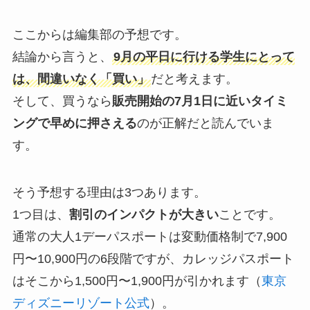
ここからは編集部の予想です。
結論から言うと、
9月の平日に行ける学生にとって
は、間違いなく「買い」
だと考えます。
そして、買うなら
販売開始の7月1日に近いタイミ
ングで早めに押さえる
のが正解だと読んでいま
す。
そう予想する理由は3つあります。
1つ目は、
割引のインパクトが大きい
ことです。
通常の大人1デーパスポートは変動価格制で7,900
円〜10,900円の6段階ですが、カレッジパスポート
はそこから1,500円〜1,900円が引かれます（
東京
ディズニーリゾート公式
）。