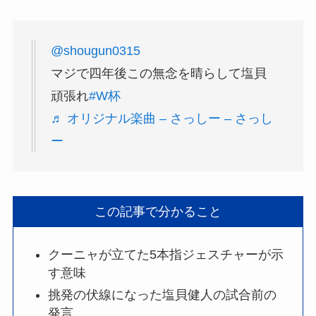
@shougun0315
マジで四年後この無念を晴らして塩貝
頑張れ
#W杯
♬ オリジナル楽曲 – さっしー – さっし
ー
この記事で分かること
クーニャが立てた5本指ジェスチャーが示
す意味
挑発の伏線になった塩貝健人の試合前の
発言