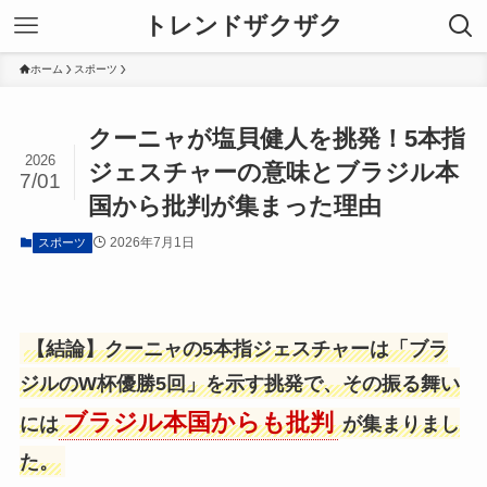
トレンドザクザク
ホーム
スポーツ
クーニャが塩貝健人を挑発！5本指
2026
ジェスチャーの意味とブラジル本
7/01
国から批判が集まった理由
2026年7月1日
スポーツ
【結論】クーニャの5本指ジェスチャーは「ブラ
ジルのW杯優勝5回」を示す挑発で、その振る舞い
ブラジル本国からも批判
には
が集まりまし
た。