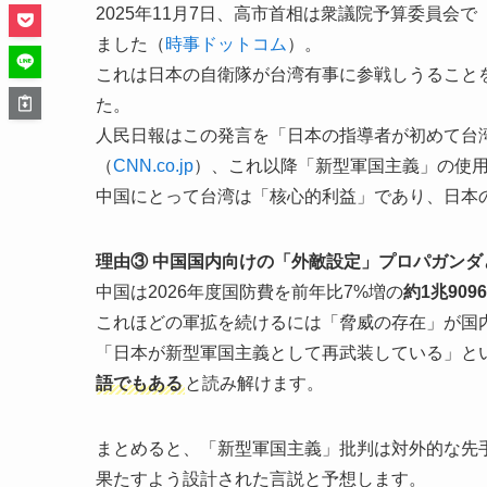
2025年11月7日、高市首相は衆議院予算委員
ました（
時事ドットコム
）。
これは日本の自衛隊が台湾有事に参戦しうること
た。
人民日報はこの発言を「日本の指導者が初めて台
（
CNN.co.jp
）、これ以降「新型軍国主義」の使
中国にとって台湾は「核心的利益」であり、日本
理由③ 中国国内向けの「外敵設定」プロパガンダ
中国は2026年度国防費を前年比7%増の
約1兆90
これほどの軍拡を続けるには「脅威の存在」が国
「日本が新型軍国主義として再武装している」と
語でもある
と読み解けます。
まとめると、「新型軍国主義」批判は対外的な先
果たすよう設計された言説と予想します。