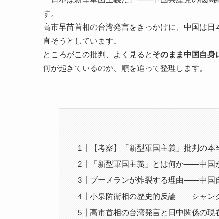
す。
高市早苗首相の台湾発言をきっかけに、中国は日
直そうとしています。
ところがこの批判、よく見ると
そのまま中国自身
何が起きているのか、順を追って整理します。
【考察】「新型軍国主義」批判の本
「新型軍国主義」とは何か——中国
ブーメランが炸裂する理由——中国
小泉防衛相の歴史的反論——シャング
高市首相の台湾発言と日中関係の現