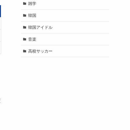
雑学
韓国
韓国アイドル
音楽
高校サッカー
策