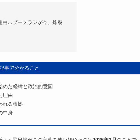
理由…ブーメランが今、炸裂
記事で分かること
始めた経緯と政治的意図
た理由
われる根拠
の中身
紙・人民日報がこの言葉を使い始めたのは
2026年1月
のことで