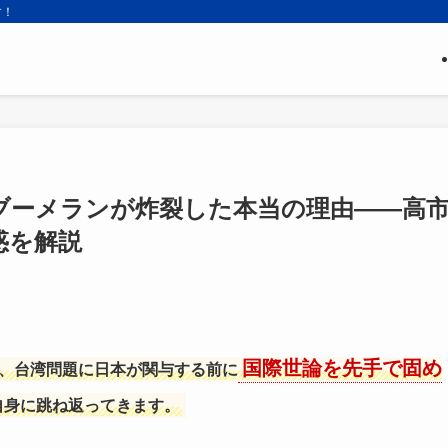
す！
ブーメランが炸裂した本当の理由——高
惑を解説
国際世論を先手で固め
、台湾問題に日本が関与する前に
自身に跳ね返ってきます。