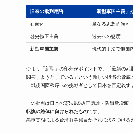
旧来の批判用語
「新型軍国主義」
右傾化
単なる思想的傾向
歴史修正主義
過去への態度
新型軍国主義
現代的手法で他国
つまり「新型」の部分がポイントで、「最新の武
関与しようとしている」という新しい段階の脅威
「戦後国際秩序への挑戦者として日本を再定義す
この批判は日本の憲法9条改正議論・防衛費増額
転換の総体に向けられたもの
です。
高市首相による台湾有事発言がそれに火をつける