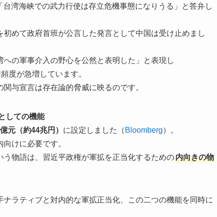
会で「台湾海峡での武力行使は存立危機事態になりうる」と答弁し
を初めて政府首班が公言した発言として中国は受け止めまし
湾への軍事介入の野心を公然と表明した」と表現し
用頻度が急増しています。
の関与宣言は存在論的脅威に映るのです。
としての機能
96億元（約44兆円）
に設定しました（
Bloomberg
）。
内向けに必要です。
いう物語は、習近平政権が軍拡を正当化するための
内向きの物
手ナラティブと対内的な軍拡正当化、この二つの機能を同時に