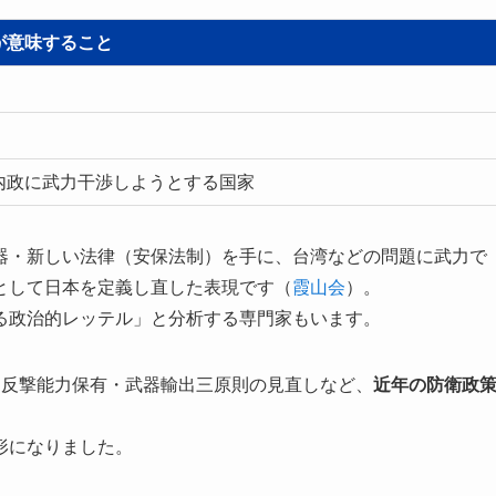
が意味すること
内政に武力干渉しようとする国家
器・新しい法律（安保法制）を手に、台湾などの問題に武力で
として日本を定義し直した表現です（
霞山会
）。
る政治的レッテル」と分析する専門家もいます。
・反撃能力保有・武器輸出三原則の見直しなど、
近年の防衛政
形になりました。