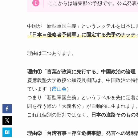
ここからは編集部の予想です。公式発表
中国が「新型軍国主義」というレッテルを日本に
「日本＝侵略者予備軍」に固定する先手のナラテ
理由は三つあります。
理由①「言葉が政策に先行する」中国政治の論理
慶應義塾大学教授の加茂具樹氏は、中国政治の特
ています（
霞山会
）。
つまり「新型軍国主義」というラベルを先に定着
囲を行う際の「大義名分」が自動的に生まれます
これは個別の批判ではなく、
日本の進路そのもの
理由②「台湾有事＝存立危機事態」発言への過剰