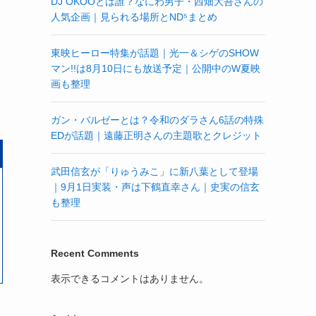
DJ OKOOとは誰？なにわ男子・西畑大吾さんの
人気企画｜見られる場所とND⁵まとめ
東映ヒーロー特集が話題｜光一＆シゲのSHOW
マン!!は8月10日にも放送予定｜公開中のW夏映
画も整理
ガン・バルゼーとは？令和のダラさん6話の特殊
EDが話題｜遠藤正明さんの主題歌とクレジット
武田信玄が「りゅうみこ」に新八葉として登場
｜9月1日実装・声は下鶴直幸さん｜史実の信玄
も整理
Recent Comments
表示できるコメントはありません。