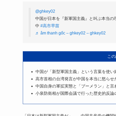
@ghkey02
中国が日本を『新軍国主義』と叫ぶ本当の
中
#高市早苗
♬ âm thanh gốc – ghkey02 – ghkey02
この
中国が「新型軍国主義」という言葉を使い
高市首相の台湾発言が中国を本当に怒らせ
中国自身の軍拡実態と「ブーメラン」と言
小泉防衛相が国際会議で行った歴史的反論
「日本は新型軍国主義だ」——中国共産党の機関