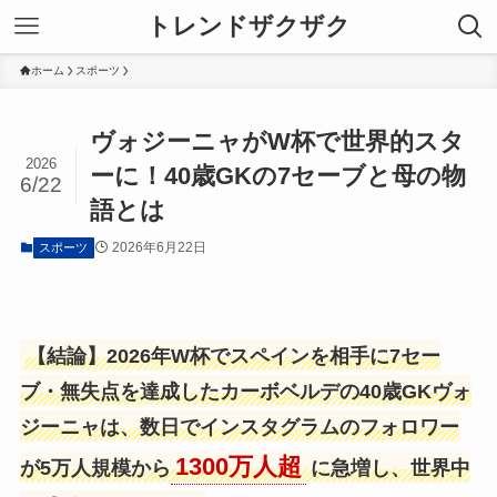
トレンドザクザク
ホーム
スポーツ
ヴォジーニャがW杯で世界的スタ
2026
ーに！40歳GKの7セーブと母の物
6/22
語とは
2026年6月22日
スポーツ
【結論】2026年W杯でスペインを相手に7セー
ブ・無失点を達成したカーボベルデの40歳GKヴォ
ジーニャは、数日でインスタグラムのフォロワー
1300万人超
が5万人規模から
に急増し、世界中