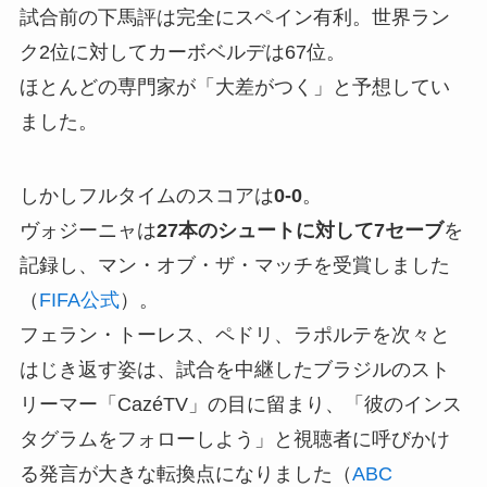
試合前の下馬評は完全にスペイン有利。世界ラン
ク2位に対してカーボベルデは67位。
ほとんどの専門家が「大差がつく」と予想してい
ました。
しかしフルタイムのスコアは
0-0
。
ヴォジーニャは
27本のシュートに対して7セーブ
を
記録し、マン・オブ・ザ・マッチを受賞しました
（
FIFA公式
）。
フェラン・トーレス、ペドリ、ラポルテを次々と
はじき返す姿は、試合を中継したブラジルのスト
リーマー「CazéTV」の目に留まり、「彼のインス
タグラムをフォローしよう」と視聴者に呼びかけ
る発言が大きな転換点になりました（
ABC