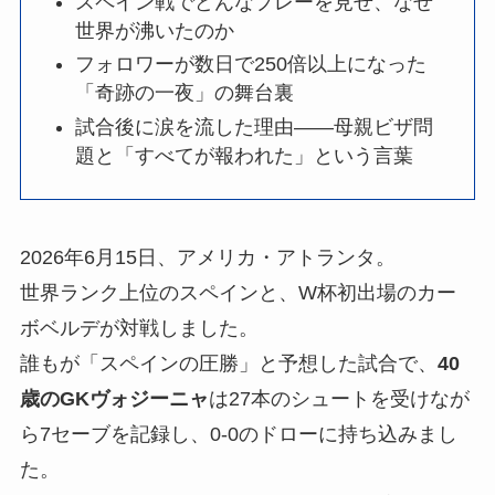
スペイン戦でどんなプレーを見せ、なぜ
世界が沸いたのか
フォロワーが数日で250倍以上になった
「奇跡の一夜」の舞台裏
試合後に涙を流した理由——母親ビザ問
題と「すべてが報われた」という言葉
2026年6月15日、アメリカ・アトランタ。
世界ランク上位のスペインと、W杯初出場のカー
ボベルデが対戦しました。
誰もが「スペインの圧勝」と予想した試合で、
40
歳のGKヴォジーニャ
は27本のシュートを受けなが
ら7セーブを記録し、0-0のドローに持ち込みまし
た。