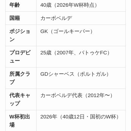
年齢
40歳（2026年W杯時点）
国籍
カーボベルデ
ポジショ
GK（ゴールキーパー）
ン
プロデビ
25歳（2007年、バトゥケFC）
ュー
所属クラ
GDシャーベス（ポルトガル）
ブ
代表キャ
カーボベルデ代表（2012年〜）
ップ
W杯初出
2026年（40歳12日・国初のW杯）
場