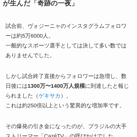
が生んだ「奇跡の一夜」
試合前、ヴォジーニャのインスタグラムフォロワ
ーは約5万6000人。
一般的なスポーツ選手としては決して多い数では
ありませんでした。
しかし試合終了直後からフォロワーは急増し、数
日後には
1300万〜1400万人規模
に到達したと報じ
られました（
ゲキサカ
）。
これは約250倍以上という驚異的な増加率です。
その爆発の引き金になったのが、ブラジルの大手
ストリーマー「CazéTV」の呼びかけでした。