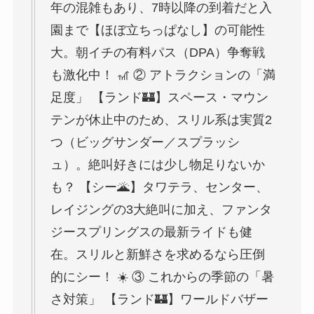
年の混雑もあり、7時以降の到着だと入
園まで【ほぼ立ちっぱなし】の可能性
大。朝イチの有料パス（DPA）争奪戦
も激化中！ 🎢 ② アトラクションの「満
足度」 【ランド🏰】スペース・マウン
テンが休止中のため、スリル系は実質2
つ（ビッグサンダー／スプラッシ
ュ）。絶叫好きには少し物足りないか
も？ 【シー🌋】タワテラ、センター、
レイジングの3大絶叫に加え、ファンタ
ジースプリングスの最新ライドも健
在。スリルと新鮮さを求めるなら圧倒
的にシー！ ☀️ ③ これからの季節の「暑
さ対策」 【ランド🏰】ワールドバザー