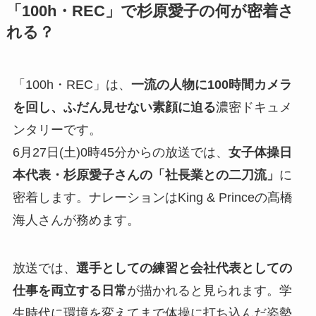
「100h・REC」で杉原愛子の何が密着さ
れる？
「100h・REC」は、
一流の人物に100時間カメラ
を回し、ふだん見せない素顔に迫る
濃密ドキュメ
ンタリーです。
6月27日(土)0時45分からの放送では、
女子体操日
本代表・杉原愛子さんの「社長業との二刀流」
に
密着します。ナレーションはKing & Princeの髙橋
海人さんが務めます。
放送では、
選手としての練習と会社代表としての
仕事を両立する日常
が描かれると見られます。学
生時代に環境を変えてまで体操に打ち込んだ姿勢