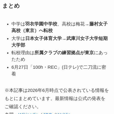
まとめ
中学は
羽衣学園中学校
、高校は梅花→
藤村女子
高校（東京）へ転校
大学は
日本女子体育大学→武庫川女子大学短期
大学部
転校理由は
所属クラブの練習拠点が東京
にあっ
たため
6月27日「100h・REC」(日テレ)で二刀流に密
着
※本記事は2026年6月時点で公表されている情報を
もとにまとめています。最新情報は公式の発表を
ご確認ください。