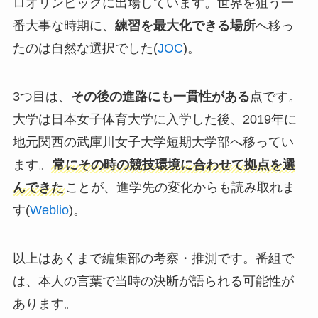
ロオリンピックに出場しています。世界を狙う一
番大事な時期に、
練習を最大化できる場所
へ移っ
たのは自然な選択でした(
JOC
)。
3つ目は、
その後の進路にも一貫性がある
点です。
大学は日本女子体育大学に入学した後、2019年に
地元関西の武庫川女子大学短期大学部へ移ってい
ます。
常にその時の競技環境に合わせて拠点を選
んできた
ことが、進学先の変化からも読み取れま
す(
Weblio
)。
以上はあくまで編集部の考察・推測です。番組で
は、本人の言葉で当時の決断が語られる可能性が
あります。