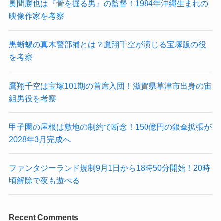
奥間勝也は『骨を掘る男』の監督！1984年沖縄生まれの
映像作家を考察
黒蜥蜴の真木警部補とは？鷹翔千空が演じる宝塚版の役
を考察
鷹翔千空は宝塚101期の首席入団！滋賀県草津市出身の宙
組男役を考察
甲子園の屋根は敷地の制約で断念！150億円の銀傘拡張が
2028年3月完成へ
ファンタジーランド規制9月1日から18時50分開始！20時
頃解除で夜も遊べる
Recent Comments