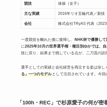
競技
体操（女子）
主な実績
2016年リオ五輪代表／新技
会社
株式会社TRyAS 代表（202
一度競技を離れた後に復帰し、
NHK杯で優勝し
に
2025年10月の世界選手権・種目別ゆかでは、
技に戻り、結果まで残している点が、二刀流の説
選手としての実績と会社経営を両立する姿は珍し
る」一つのモデル
として注目されています。今回
「100h・REC」で杉原愛子の何が