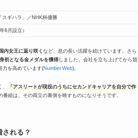
「スギハラ」／NHK杯優勝
3年6月設立）
て国内女王に返り咲く
など、息の長い活躍を続けています。さら
自身初となる金メダルを獲得
しました。会社を立ち上げてから競
得力を高めています(
Number Web
)。
く、
「アスリートが現役のうちにセカンドキャリアを自分で作
の番組は、その両立の裏側を映すものになりそうです。
密着される？