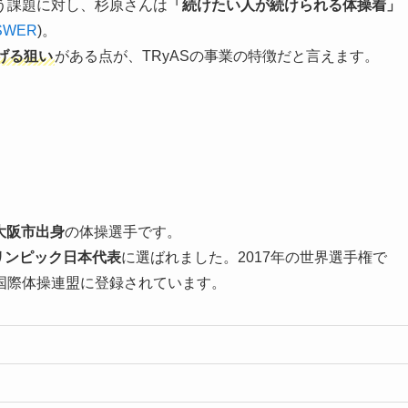
う課題に対し、杉原さんは
「続けたい人が続けられる体操着」
SWER
)。
げる狙い
がある点が、TRyASの事業の特徴だと言えます。
東大阪市出身
の体操選手です。
リンピック日本代表
に選ばれました。2017年の世界選手権で
国際体操連盟に登録されています。