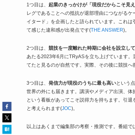
1つ目は、
起業のきっかけが「現役だからこそ見
レグであることへの抵抗が退部理由につながるケ
イタード」を企画したと語られています。これは
て感じた違和感が出発点です(
THE ANSWER
)。
2つ目は、
競技を一度離れた時期に会社を設立し
あたる2023年6月にTRyASを立ち上げていま
てたと見るのが自然です。実際、その後に競技へ
3つ目は、
発信力が現役のうちに最も高い
という
世界の外にも届きます。講演やメディア出演、体操
という看板があってこそ説得力を持ちます。引退
と考えられます(
JOC
)。
以上はあくまで編集部の考察・推測です。番組で