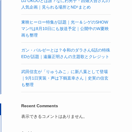
DJ OKOOとは誰？なにわ男子・西畑大吾さんの
人気企画｜見られる場所とND⁵まとめ
東映ヒーロー特集が話題｜光一＆シゲのSHOW
マン!!は8月10日にも放送予定｜公開中のW夏映
画も整理
ガン・バルゼーとは？令和のダラさん6話の特殊
EDが話題｜遠藤正明さんの主題歌とクレジット
武田信玄が「りゅうみこ」に新八葉として登場
｜9月1日実装・声は下鶴直幸さん｜史実の信玄
も整理
Recent Comments
表示できるコメントはありません。