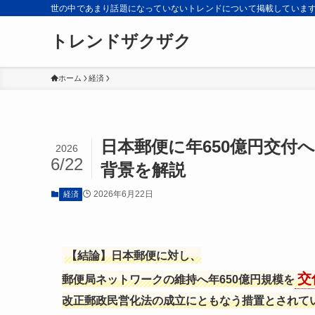
世の中であまり話題になっていないトレンドについて掲載していま
トレンドザクザク
ホーム
経済
日本郵便に年650億円交付
2026
6/22
背景を解説
2026年6月22日
経済
【結論】日本郵便に対し、
交
郵便局ネットワークの維持へ年650億円規模を
改正郵政民営化法の成立にともなう措置とされて