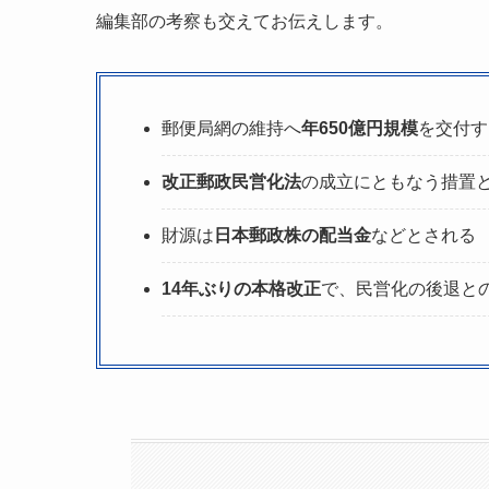
編集部の考察も交えてお伝えします。
郵便局網の維持へ
年650億円規模
を交付す
改正郵政民営化法
の成立にともなう措置
財源は
日本郵政株の配当金
などとされる
14年ぶりの本格改正
で、民営化の後退と