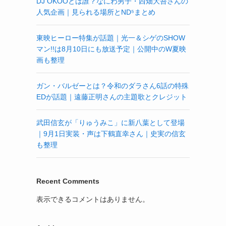
DJ OKOOとは誰？なにわ男子・西畑大吾さんの
人気企画｜見られる場所とND⁵まとめ
東映ヒーロー特集が話題｜光一＆シゲのSHOW
マン!!は8月10日にも放送予定｜公開中のW夏映
画も整理
ガン・バルゼーとは？令和のダラさん6話の特殊
EDが話題｜遠藤正明さんの主題歌とクレジット
武田信玄が「りゅうみこ」に新八葉として登場
｜9月1日実装・声は下鶴直幸さん｜史実の信玄
も整理
Recent Comments
表示できるコメントはありません。