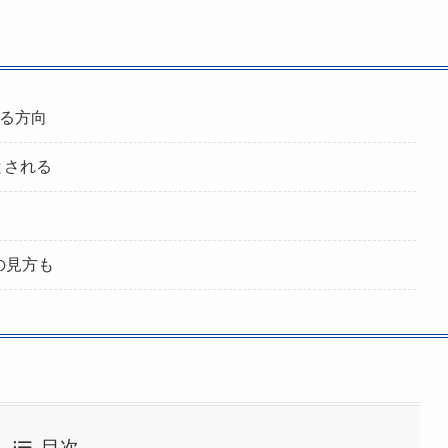
る方向
とされる
の見方も
目次