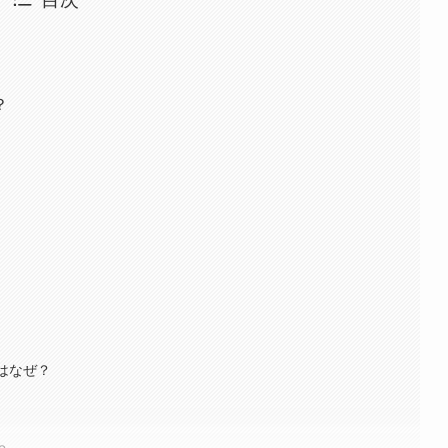
？
のはなぜ？