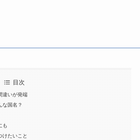
目次
間違いが発端
んな国名？
にも
つけたいこと