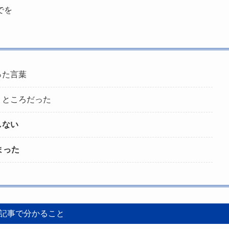
でを
った言葉
うところだった
しない
まった
記事で分かること