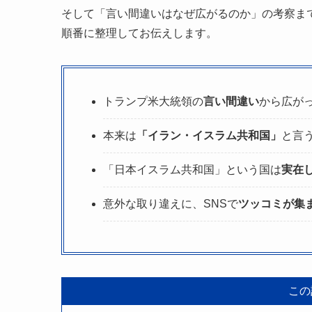
そして「言い間違いはなぜ広がるのか」の考察ま
順番に整理してお伝えします。
トランプ米大統領の
言い間違い
から広が
本来は
「イラン・イスラム共和国」
と言
「日本イスラム共和国」という国は
実在
意外な取り違えに、SNSで
ツッコミが集
この