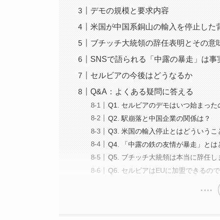
デモの規模と要求内容
米国が中国系銅山の輸入を停止した
ブチッチ大統領の辞任表明とその意
SNSで語られる「中露の暴走」は事
セルビアの今後はどうなるか
Q&A：よくある疑問に答える
Q1. セルビアのデモはいつ始まっ
Q2. 駅崩落と中国企業の関係は？
Q3. 米国の輸入停止とはどういう
Q4. 「中露の鉄の友情が暴走」と
Q5. ブチッチ大統領は本当に辞任
Q6. セルビアはEUに加盟できるの