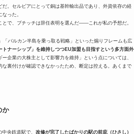
どだ。セルビアにとって銅は基幹輸出品であり、外資依存の経
になった。
ことで、ブチッチは辞任表明を選んだ——これが私の予想だ。
走」「バルカン半島を乗っ取る戦略」といった煽りフレームも広
ートナーシップ」を維持しつつEU加盟も目指すという多方面外
ギー企業の大株主として影響力を維持」という点については、
的な裏付けが確認できなかったため、断定は控える。あくまで
のか
ドの中央鉄道駅で、
改修が完了したばかりの駅の前庇（ひさし）