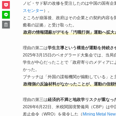
ノビ・サド駅の改修を受注したのは中国の国有企業コ
スセンター
）。
ところが崩落後、政府はその企業との契約内容を
癒着の証拠」と受け取った。
政府の情報隠蔽がデモを「汚職打倒」運動へ拡大
理由の第二は
学生主導という構造が運動を持続さ
2025年3月15日のベオグラード大集会では、当局
学生が中心だったことで「政府寄りのメディアに
かった。
ブチッチは「外国の諜報機関が煽動している」と
政権側の反論材料がなかったことが、運動の信頼
理由の第三は
経済的不満と地政学リスクが重なっ
2026年6月22日、米税関国境警備局（CBP）
差止命令（WRO）を発令した（
Mining Metal New