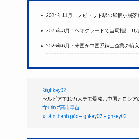
2024年11月：ノビ・サド駅の屋根が崩
2025年3月：ベオグラードで当局推計10
2026年6月：米国が中国系銅山企業の
@ghkey02
セルビアで10万人デモ爆発…中国とロシア
#putin
#高市早苗
♬ âm thanh gốc – ghkey02 – ghkey02