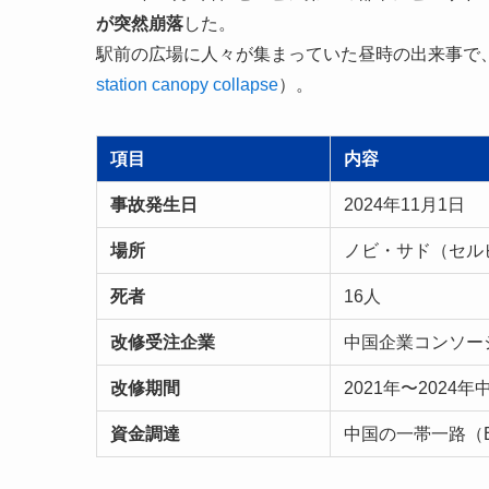
が突然崩落
した。
駅前の広場に人々が集まっていた昼時の出来事で、
station canopy collapse
）。
項目
内容
事故発生日
2024年11月1日
場所
ノビ・サド（セル
死者
16人
改修受注企業
中国企業コンソーシ
改修期間
2021年〜2024年
資金調達
中国の一帯一路（