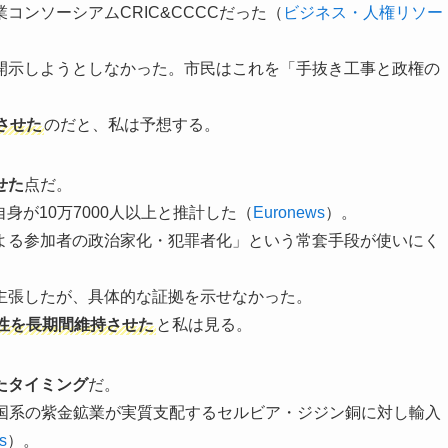
ンソーシアムCRIC&CCCCだった（
ビジネス・人権リソー
開示しようとしなかった。市民はこれを「手抜き工事と政権の
させた
のだと、私は予想する。
せた
点だ。
自身が10万7000人以上と推計した（
Euronews
）。
よる参加者の政治家化・犯罪者化」という常套手段が使いにく
主張したが、具体的な証拠を示せなかった。
性を長期間維持させた
と私は見る。
たタイミング
だ。
は中国系の紫金鉱業が実質支配するセルビア・ジジン銅に対し輸入
s
）。