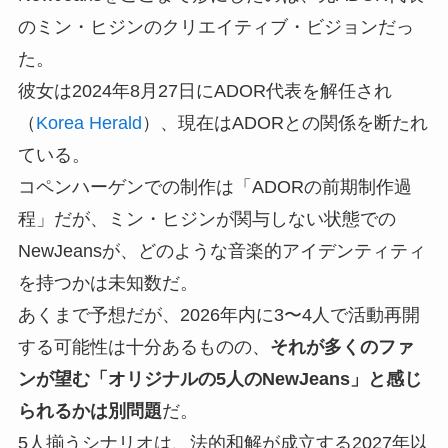
のミン・ヒジンのクリエイティブ・ビジョンだっ
た。
彼女は2024年8月27日にADOR代表を解任され
（
Korea Herald
）、現在はADORとの関係を断たれ
ている。
コペンハーゲンでの制作は「ADORの前期制作過
程」だが、ミン・ヒジンが関与しない状態での
NewJeansが、どのような音楽的アイデンティティ
を持つかは未知数だ。
あくまで予想だが、2026年内に3〜4人で活動再開
する可能性は十分あるものの、
それが多くのファ
ンが望む「オリジナルの5人のNewJeans」と感じ
られるかは別問題
だ。
5人揃うシナリオは、法的和解が成立する2027年以