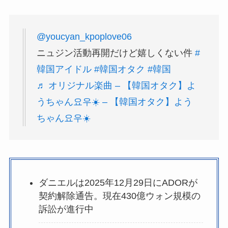
@youcyan_kpoplove06
ニュジン活動再開だけど嬉しくない件
#
韓国アイドル
#韓国オタク
#韓国
♬ オリジナル楽曲 – 【韓国オタク】よ
うちゃん요우☀️ – 【韓国オタク】よう
ちゃん요우☀️
ダニエルは2025年12月29日にADORが
契約解除通告。現在430億ウォン規模の
訴訟が進行中