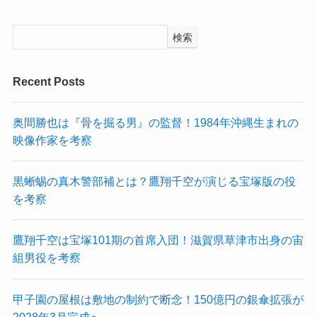
検索
Recent Posts
奥間勝也は『骨を掘る男』の監督！1984年沖縄生まれの
映像作家を考察
黒蜥蜴の真木警部補とは？鷹翔千空が演じる宝塚版の役
を考察
鷹翔千空は宝塚101期の首席入団！滋賀県草津市出身の宙
組男役を考察
甲子園の屋根は敷地の制約で断念！150億円の銀傘拡張が
2028年3月完成へ